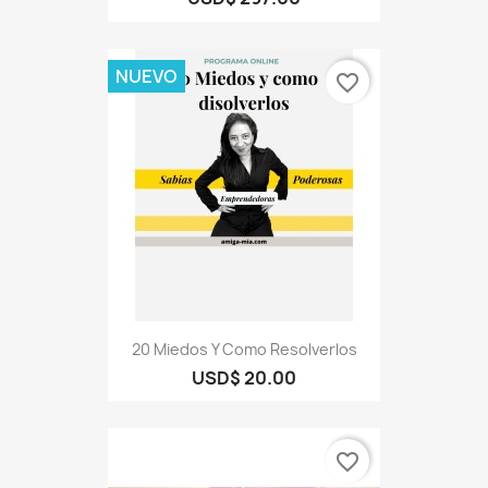
NUEVO
favorite_border
20 Miedos Y Como Resolverlos
USD$ 20.00
favorite_border