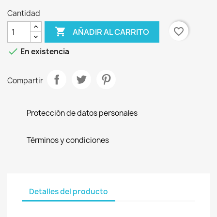
Cantidad

favorite_border
AÑADIR AL CARRITO

En existencia
Compartir
Protección de datos personales
Términos y condiciones
Detalles del producto