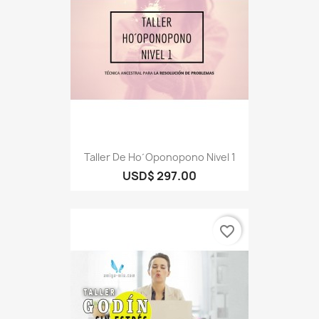
Taller De Ho´oponopono Nivel 1
USD$ 297.00
favorite_border