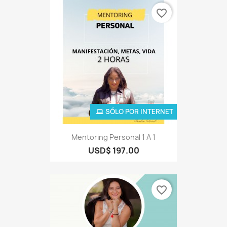
favorite_border
SÓLO POR INTERNET
Mentoring Personal 1 A 1
USD$ 197.00
favorite_border