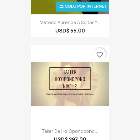
SÓLO POR INTERNET
Método Aprende A Soltar Y...
USD$ 55.00
favorite_border
Taller De Ho´Oponopono...
USD$ 297.00