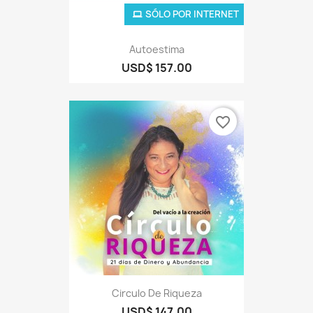
SÓLO POR INTERNET
Autoestima
USD$ 157.00
favorite_border
Circulo De Riqueza
USD$ 147.00